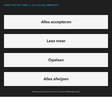
Hiermee blijf je op de hoogte van het belangrijkste nieuws en
eventuele projecten
Ja, ik wil mij aanmelden
Heb je een vraag en wil je direct antwoord? Bel ons op
088 -
71 22 894
6 dagen per week beschikbaar (behalve tijdens
feestdagen)
vandaag gesloten, maandag zijn we vanaf
09:00 uur weer
bereikbaar
via telefoon
Cookies