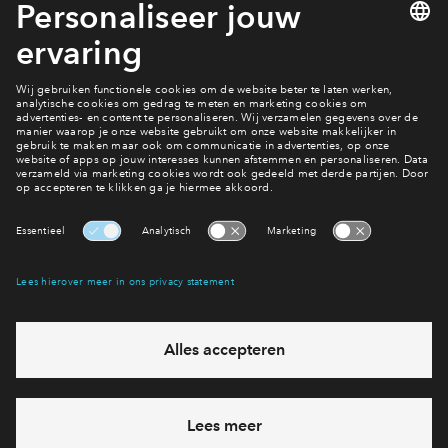
Lees verder
1 van 10
Heb je een vraag en wil je direct antwoord? Bel ons op
088 -
71 22 894
6 dagen per week beschikbaar (behalve tijdens
feestdagen)
vandaag gesloten, maandag zijn we vanaf
09:00 uur weer
bereikbaar
via telefoon