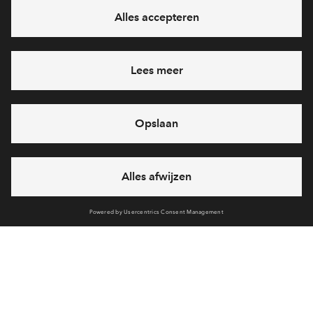
Ja, ik wil mij aanmelden
Heb je een vraag en wil je direct antwoord? Bel ons op
088 -
71 22 894
6 dagen per week beschikbaar (behalve tijdens
feestdagen)
vandaag gesloten, maandag zijn we vanaf
09:00 uur weer
bereikbaar
via chat en telefoon
Cookies
Over BPD
Disclaimer