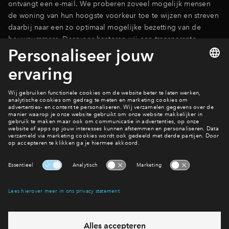
ontvangt een e-mail. We proberen zoveel mogelijk mensen
de woning van hun hoogste voorkeur toe te wijzen en streven
daarbij naar een zo optimaal mogelijke bezetting van de
bouwnummers. Daarvoor hanteren wij een transparante
procedure die je nu al op onze website kunt lezen.
Meer over toewijzingsprocedure
Filters
woningtype
2 onder 1 
Tussenwon