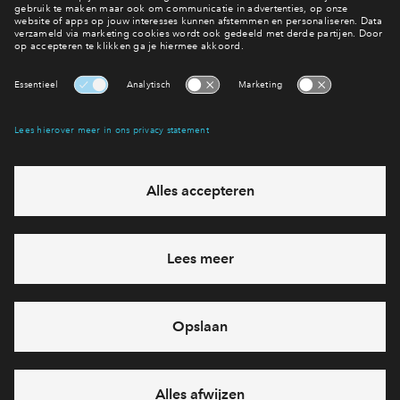
Hier wonen?
Actueel woningaanbod
Interesse? Meld je dan snel aan
Hiermee blijf je op de hoogte van het belangrijkste nieuws en
eventuele projecten
Ja, ik wil mij aanmelden
Heb je een vraag en wil je direct antwoord? Bel ons op
088 -
71 22 894
6 dagen per week beschikbaar (behalve tijdens
feestdagen)
vandaag van
10:00 - 13:00 uur