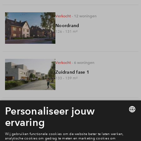
verkocht
- 12
woningen
Noordrand
126 - 131
m²
verkocht
- 6
woningen
Zuidrand fase 1
133 - 139
m²
verkocht
- 8
woningen
Zuidrand fase 2
133 - 139
m²