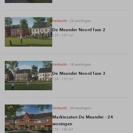
Inloggen
verkocht
- 26
woningen
De Meander Noord fase 2
129 - 137
m²
verkocht
- 18
woningen
De Meander Noord fase 3
128 - 137
m²
verkocht
- 24
woningen
Markiezaten De Meander - 24
woningen
115 - 142
m²