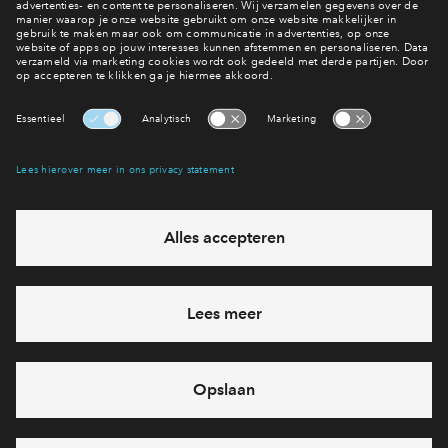
verkocht
- 24
woningen
Zuidrand fase 3
133 - 166
m²
verkocht
- 22
woningen
Zuidzicht
141 - 162
m²