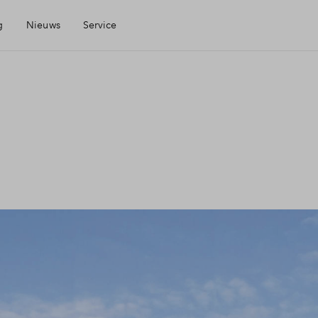
g
Nieuws
Service
Mijn Eigen Huis
Financiele check
Financiering
Toewijzing
Woning kopen