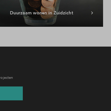
Duurzaam wonen in Zuidzicht
rojecten