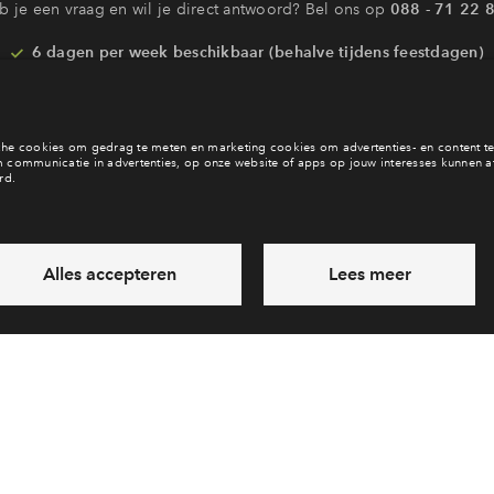
b je een vraag en wil je direct antwoord? Bel ons op
088 - 71 22 
6 dagen per week beschikbaar (behalve tijdens feestdagen)
vandaag van
09:00 - 18:00 uur
via chat en telefoon
Laat een bericht achter
Veelgestelde vragen
Cooki