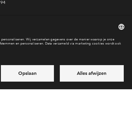
894
es
Over BPD
Disclaimer
Privacy statement
Klachten