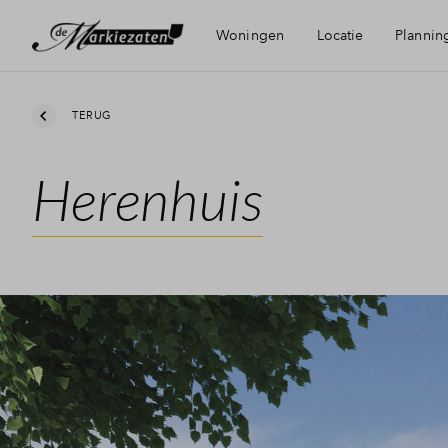
Woningen
Locatie
Plannin
Bereikbaarheid
TERUG
Herenhuis
Voorzieningen
Duurzaamheid
Bergen op Zoom
Groene woonomgeving