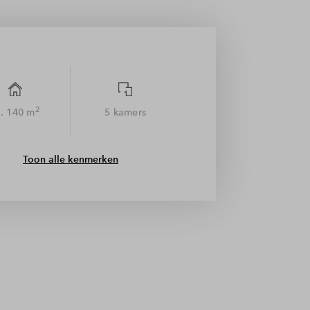
2
. 140 m
5 kamers
Toon alle kenmerken