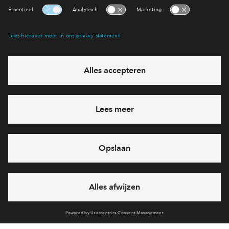
Interesse? Meld je dan snel aan
Hiermee blijf je op de hoogte van het belangrijkste nieuws en
eventuele projecten
Ja, ik wil mij aanmelden
Heb je een vraag en wil je direct antwoord? Bel ons op
088 -
71 22 894
6 dagen per week beschikbaar (behalve tijdens
feestdagen)
vandaag van
10:00 - 13:00 uur
via chat en telefoon