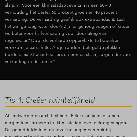
als tuin. Voor een klimaatadaptieve tuin is een 60-40
verhouding het beste: 60 procent groen en 40 procent
verharding. De verharding geef ik ook extra aandacht. Laat
het wel genoeg water door? Zijn er genoeg voegen of kiezen
we beter voor halfverharding voor doorlating van
regenwater? Door de verharde oppervlakte te beperken,
voorkom je extra hitte. Als je rondom betegelde plekken
borders maakt waar heesters en bomen staan, zorgen die voor
verkoeling in de zomer.”
Tip 4: Creëer ruimtelijkheid
Als ontwerper en architect heeft Peterka al talloze tuinen
mogen transformeren tot klimaatadaptieve leefomgevingen.
De gemiddelde tuin, die over het algemeen ook bij
nieuwbouwlocaties te vinden is, zorgt altijd voor een leuke