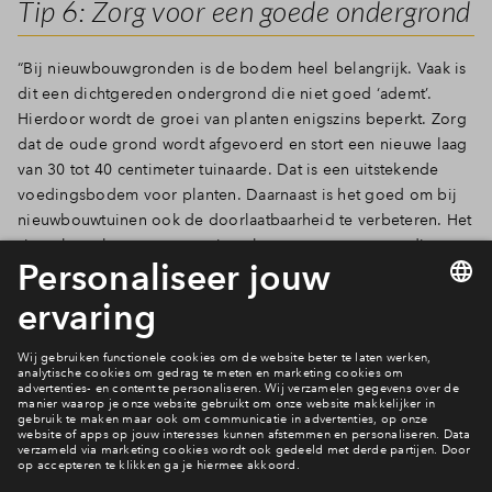
Tip 6: Zorg voor een goede ondergrond
“Bij nieuwbouwgronden is de bodem heel belangrijk. Vaak is
dit een dichtgereden ondergrond die niet goed ‘ademt’.
Hierdoor wordt de groei van planten enigszins beperkt. Zorg
dat de oude grond wordt afgevoerd en stort een nieuwe laag
van 30 tot 40 centimeter tuinaarde. Dat is een uitstekende
voedingsbodem voor planten. Daarnaast is het goed om bij
nieuwbouwtuinen ook de doorlaatbaarheid te verbeteren. Het
simpelweg boren van een tiental gaten tot een meter diepte
en deze vullen met grond, kan al veel problemen voorkomen.
Het is een eenmalige investering, maar daarna kunnen je
planten zonder problemen groeien en heb je er nauwelijks
omkijken naar.”
Woningen