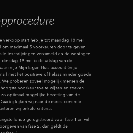
opprocedure
e verkoop start heb je tot maandag 18 mei
jd om maximaal 5 voorkeuren door te geven.
lle inschrijvingen verzameld en de woningen
dinsdag 19 mei is de uitslag van de
baar in je Mijn Eigen Huis account én je
mail met het positieve of helaas minder goede
u. We proberen zoveel mogelijk mensen de
hoogste voorkeur toe te wijzen en streven
n zo optimaal mogelijke bezetting van de
arbij kijken wij naar de meest concrete
nteren wij enkele criteria.
langstellende geregistreerd voor fase 1 en wil
oorgeven van fase 2, dan geldt de
n fase 1.