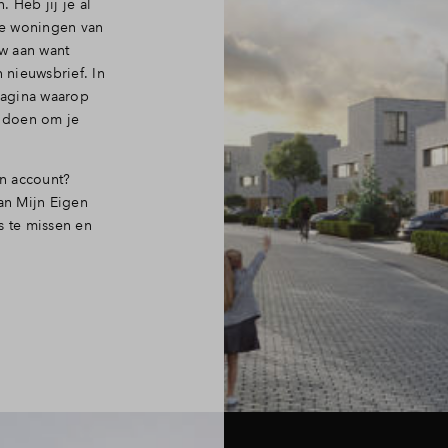
 Heb jij je al
e
woningen van
w aan want
nieuwsbrief. In
 pagina waarop
t doen om je
n account?
an Mijn Eigen
s te missen en