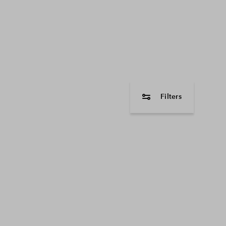
Filters
woningtype
2 onder 1 kapwon
Tussenwoning
Hoekwoning
Vrijstaande wonin