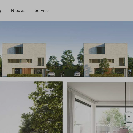
g
Nieuws
Service
Mijn Eigen Huis
Financiele check
Financiering
Toewijzing
Woning kopen