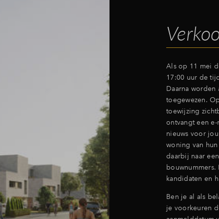
Verko
Als op 11 mei d
17:00 uur de ti
Daarna worden a
toegewezen. Op 
toewijzing zicht
ontvangt een e-
nieuws voor jo
woning van hun 
daarbij naar ee
bouwnummers. Da
kandidaten en ha
Ben je al als be
je voorkeuren d
aanmelddatum va