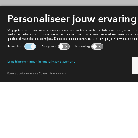
Onderwijs
Voorzieningen
Bereikbaarheid
Winkelen
Uitgaan
Sport & spel
Reset filter