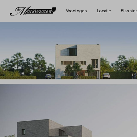
Woningen
Locatie
Plannin
Bereikbaarheid
Voorzieningen
Duurzaamheid
Bergen op Zoom
Groene woonomgeving