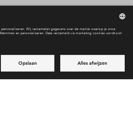
Beschikbaarheid
In aanbouw / bew