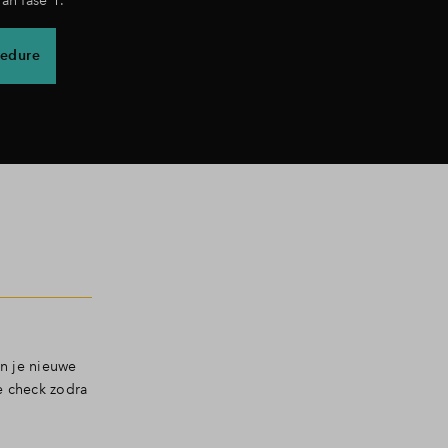
edure
an je nieuwe
e check zodra