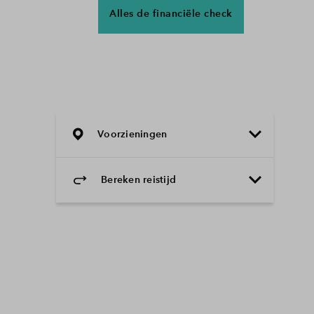
Alles de financiële check
Voorzieningen
Bereken reistijd
Selecteer vervoermiddel
Selecteer vervoermiddel
10min
30min
60min