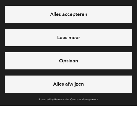
eventuele projecten
Ja, ik wil mij aanmelden
Heb je een vraag en wil je direct antwoord? Bel ons op
088 -
71 22 894
6 dagen per week beschikbaar (behalve tijdens
feestdagen)
vandaag van
09:00 - 18:00 uur
via chat en telefoon
Cookies
Over BPD
Disclaimer