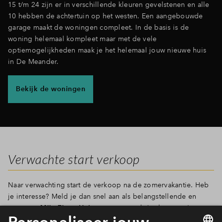
15 t/m 24 zijn er in verschillende kleuren gevelstenen en alle
10 hebben de achtertuin op het westen. Een aangebouwde
garage maakt de woningen compleet. In de basis is de
woning helemaal kompleet maar met de vele
optiemogelijkheden maak je het helemaal jouw nieuwe huis
in De Meander.
Bekijk de woningen
Verwachte start verkoop
Naar verwachting start de verkoop na de zomervakantie. Heb
je interesse? Meld je dan snel aan als belangstellende en
maar een
Mijn Eigen Hui
s account aan als je dat nog niet
hebt. Als de verkoop gaat starten kun je meteen jouw