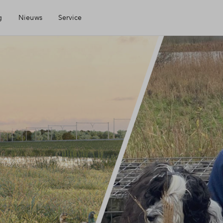
g
Nieuws
Service
Mijn Eigen Huis
Financiele check
Financiering
Toewijzing
Woning kopen