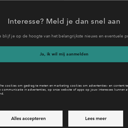
Interesse? Meld je dan snel aan
 blijf je op de hoogte van het belangrijkste nieuws en eventuele p
Ja, ik wil mij aanmelden
b je een vraag en wil je direct antwoord? Bel ons op
088 - 71 22 
6 dagen per week beschikbaar (behalve tijdens feestdagen)
ndaag gesloten, zaterdag zijn we vanaf
10:00 uur weer bereikb
via chat en telefoon