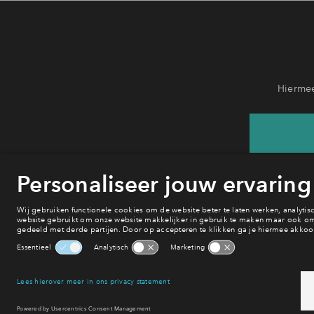
Hiermee
He
va