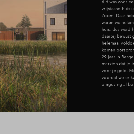
tijd was voor e
vrijstaand huis 
Zoom. Daar heb
waren we helema
huis, dus werd 
daarbij bewust
helemaal voldoe
komen oorspronk
29 jaar in Berg
merkten dat je 
voor je geld. Mi
voordat we er 
omgeving al be