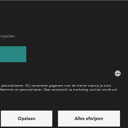
rojecten
894
aar