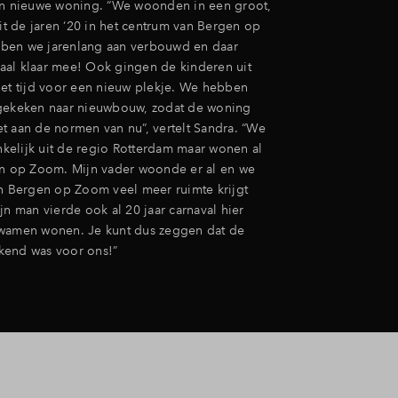
en nieuwe woning. “We woonden in een groot,
uit de jaren ‘20 in het centrum van Bergen op
ben we jarenlang aan verbouwd en daar
al klaar mee! Ook gingen de kinderen uit
het tijd voor een nieuw plekje. We hebben
 gekeken naar nieuwbouw, zodat de woning
t aan de normen van nu”, vertelt Sandra. “We
elijk uit de regio Rotterdam maar wonen al
en op Zoom. Mijn vader woonde er al en we
in Bergen op Zoom veel meer ruimte krijgt
jn man vierde ook al 20 jaar carnaval hier
kwamen wonen. Je kunt dus zeggen dat de
kend was voor ons!”