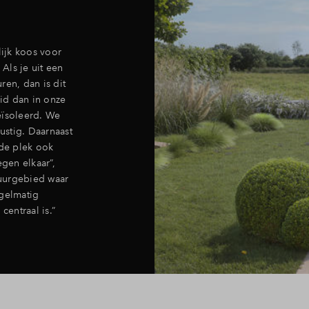
lijk koos voor
Als je uit een
ren, dan is dit
eid dan in onze
eïsoleerd. We
ustig. Daarnaast
t de plek ook
egen elkaar”,
tuurgebied waar
egelmatig
centraal is.”