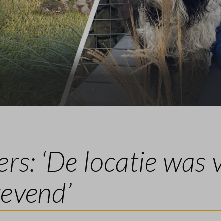
Veelgestelde vragen
Contact
ers: ‘De locatie was 
gevend’