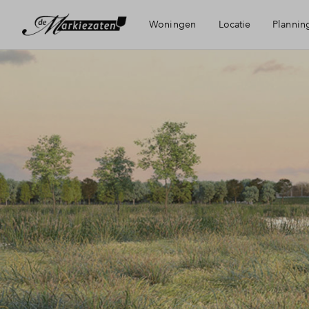
Woningen
Locatie
Plannin
Bereikbaarheid
Voorzieningen
Duurzaamheid
Bergen op Zoom
Groene woonomgeving