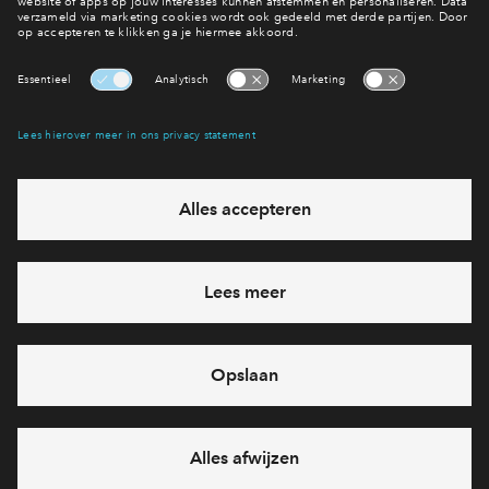
Bekijk woningaanbod
Interesse? Meld je dan snel aan
Hiermee blijf je op de hoogte van het belangrijkste nieuws en
eventuele projecten
Ja, ik wil mij aanmelden
Heb je een vraag en wil je direct antwoord? Bel ons op
088 -
71 22 894
6 dagen per week beschikbaar (behalve tijdens
feestdagen)
vandaag gesloten, maandag zijn we vanaf
09:00 uur weer
bereikbaar