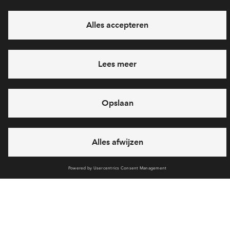
Ja, ik wil mij aanmelden
Heb je een vraag en wil je direct antwoord? Bel ons op
088 -
71 22 894
6 dagen per week beschikbaar (behalve tijdens
feestdagen)
vandaag van
10:00 - 13:00 uur
via chat en telefoon
Cookies
Over BPD
Disclaimer
Privacy statement