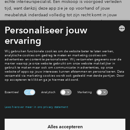
echte interieurspecialist. Een miskoop is voorgoed verleden
tijd, want dankzij deze app zie je op voorhand of jouw
meubelstuk inderdaad volledig tot zijn recht komt in jouw
ruimte. Je kan als het ware alles eerst eens virtueel
‘uitproberen’. Je kan zelfs letterlijk om de decoratieartikelen
heen wandelen. Zo lijkt alles levensecht!
Download de app:
Android
of
iOS
Welke woning kies je?
Bekijk het aanbod
Interesse? Meld je dan snel aan
Hiermee blijf je op de hoogte van het belangrijkste nieuws en
eventuele projecten