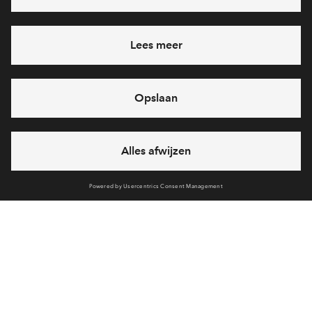
Ja, ik wil mij aanmelden
Heb je een vraag en wil je direct antwoord? Bel ons op
088 -
71 22 894
6 dagen per week beschikbaar (behalve tijdens
feestdagen)
vandaag van
09:00 - 18:00 uur
via chat en telefoon
Cookies
Over BPD
Disclaimer
Privacy statement
Klachten