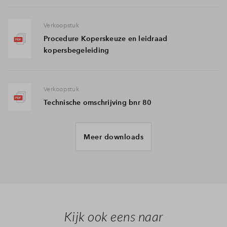
Verkoopstuk
Procedure Koperskeuze en leidraad
kopersbegeleiding
Verkoopstuk
Technische omschrijving bnr 80
Meer downloads
Verkoopstuk
Documentenmatrix Meanderhof
Verkoopstuk
Koperskeuzelijst Hoek- en tussenwoning type A
Kijk ook eens naar