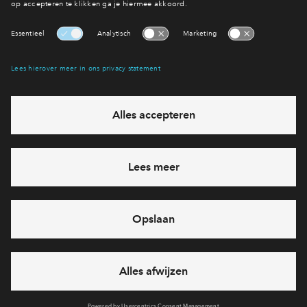
Interesse? Meld je dan snel aan
Hiermee blijf je op de hoogte van het belangrijkste nieuws en
eventuele projecten
Ja, ik wil mij aanmelden
Heb je een vraag en wil je direct antwoord? Bel ons op
088 -
71 22 894
6 dagen per week beschikbaar (behalve tijdens
feestdagen)
vandaag gesloten, maandag zijn we vanaf
09:00 uur weer
bereikbaar
via telefoon