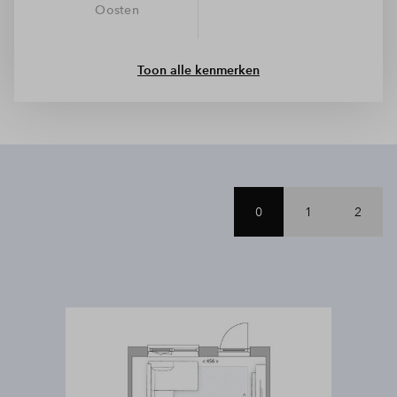
Oosten
ook nog eens energiezuinig. Perfect toch?
Toon alle kenmerken
0
1
2