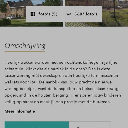
Inloggen
foto's (5)
360° foto's
Omschrijving
Heerlijk wakker worden met een ochtendkoffietje in je fijne
achtertuin, klinkt dat als muziek in de oren? Dan is deze
tussenwoning mét dwarskap en een heerlijke tuin misschien
wel iets voor jou! De aanblik van jouw prachtige nieuwe
woning is netjes, want de tuinspullen en fietsen staan keurig
opgeruimd in de houten berging. Hier spelen jouw kinderen
veilig op straat en maak jij een praatje met de buurman.
Meer informatie
Zadeldak met dwarskap
Deze woning valt extra op door de dwarskap! Via de
voordeur aan de voorkant van de woning stap je de hal